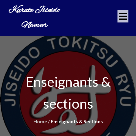
Karate Jiseido
Namur
Enseignants &
sections
Home
/
Enseignants & Sections